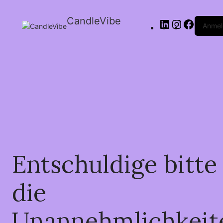
CandleVibe
Anmel
Entschuldige bitte
die
Unannehmlichkeit