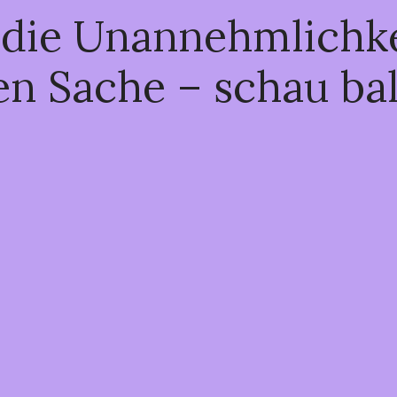
 die Unannehmlichke
en Sache – schau ba